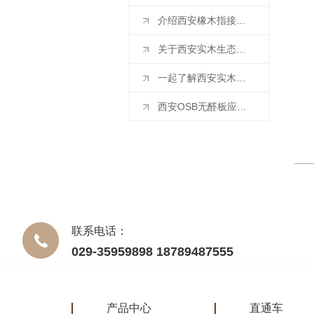
介绍西安橡木指接板的优缺点和橡胶木指接板有什么区别植
关于西安实木生态板怎么保养
一起了解西安实木颗粒板的优势吧！
西安OSB无醛板应该怎么保养呢？你知道吗？
联系电话：
029-35959898 18789487555
产品中心
直通车