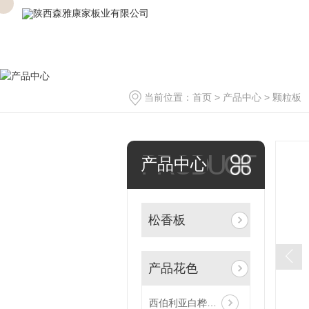
当前位置：
首页
>
产品中心
>
颗粒板
PRODUCT
产品中心
松香板
产品花色
西伯利亚白桦木SM96051