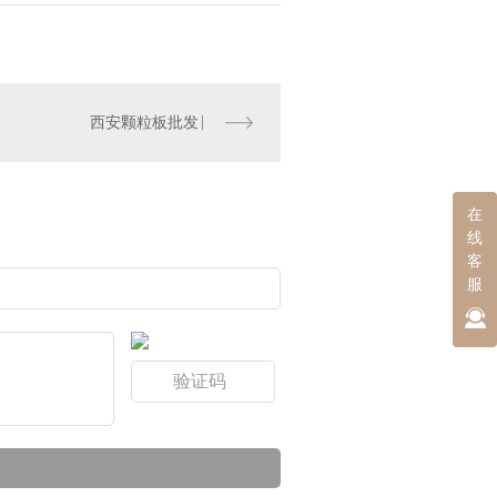
西安颗粒板批发
在
线
客
服