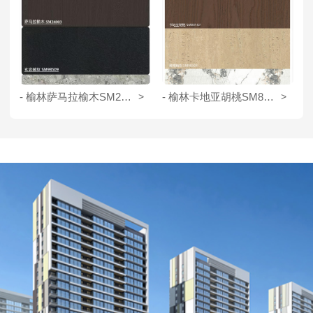
- 榆林萨马拉榆木SM24003
>
- 榆林卡地亚胡桃SM80162
>