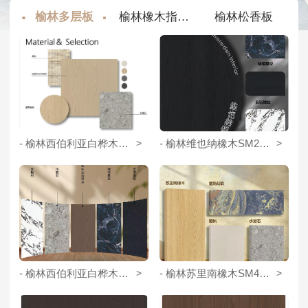
板
榆林多层板
榆林橡木指接板
榆林松香板
- 榆林西伯利亚白桦木SM96051
>
- 榆林维也纳橡木SM26068
>
- 榆林西伯利亚白桦木SM96055
>
- 榆林苏里南橡木SM40213
>