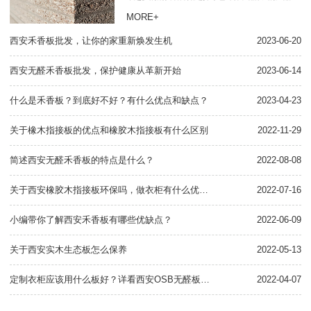
在建材行业中，无醛禾香板是一种非常环保、品质
MORE+
优良的建材产品。在西安，有许多无醛禾香板批发
西安禾香板批发，让你的家重新焕发生机
商提供这种产品。首先...
2023-06-20
关
西安无醛禾香板批发，保护健康从革新开始
2023-06-14
什
什么是禾香板？到底好不好？有什么优点和缺点？
2023-04-23
关
关于橡木指接板的优点和橡胶木指接板有什么区别
2022-11-29
关
简述西安无醛禾香板的特点是什么？
2022-08-08
关
关于西安橡胶木指接板环保吗，做衣柜有什么优缺点
2022-07-16
小编带你了解西安禾香板有哪些优缺点？
2022-06-09
一
关于西安实木生态板怎么保养
2022-05-13
西
定制衣柜应该用什么板好？详看西安OSB无醛板知识点
2022-04-07
用