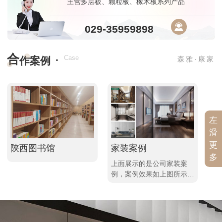
主营多层板、颗粒板、橡木板系列产品
029-35959898
合
·
Case
作案例
森雅·康家
左
滑
更
陕西图书馆
家装案例
工
多
上面展示的是公司家装案
上
例，案例效果如上图所示，
展
进入详情想查看更多，不同
你
的案例资讯等你来发现哦！
讯