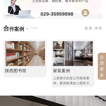
主营多层板、颗粒板、橡木板系列产品
029-35959898
合
·
Case
作案例
森雅·康家
左
滑
更
陕西图书馆
家装案例
工
多
上面展示的是公司家装案
上
例，案例效果如上图所示，
展
进入详情想查看更多，不同
你
的案例资讯等你来发现哦！
讯