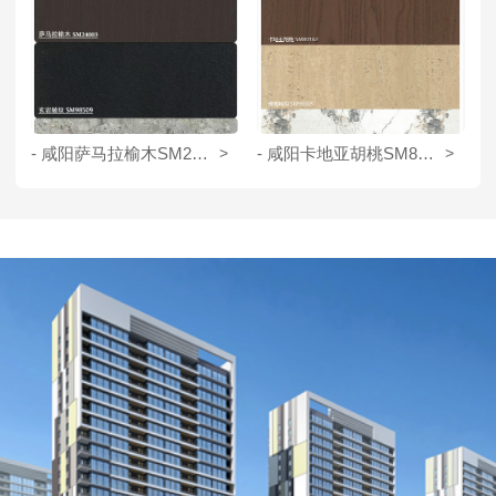
- 咸阳萨马拉榆木SM24003
>
- 咸阳卡地亚胡桃SM80162
>