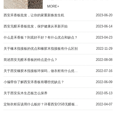
在建材行业中，无醛禾香板是一种非常环保、品质
MORE+
优良的建材产品。在西安，有许多无醛禾香板批发
西安禾香板批发，让你的家重新焕发生机
商提供这种产品。首先...
2023-06-20
关
西安无醛禾香板批发，保护健康从革新开始
2023-06-14
什
什么是禾香板？到底好不好？有什么优点和缺点？
2023-04-23
关
关于橡木指接板的优点和橡胶木指接板有什么区别
2022-11-29
关
简述西安无醛禾香板的特点是什么？
2022-08-08
关
关于西安橡胶木指接板环保吗，做衣柜有什么优缺点
2022-07-16
小编带你了解西安禾香板有哪些优缺点？
2022-06-09
一
关于西安实木生态板怎么保养
2022-05-13
西
定制衣柜应该用什么板好？详看西安OSB无醛板知识点
2022-04-07
用