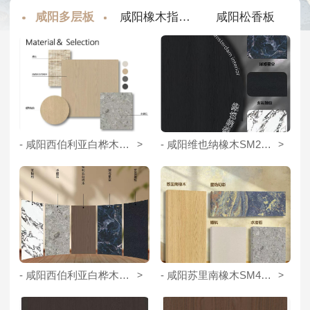
板
咸阳多层板
咸阳橡木指接板
咸阳松香板
- 咸阳西伯利亚白桦木SM96051
>
- 咸阳维也纳橡木SM26068
>
- 咸阳西伯利亚白桦木SM96055
>
- 咸阳苏里南橡木SM40213
>